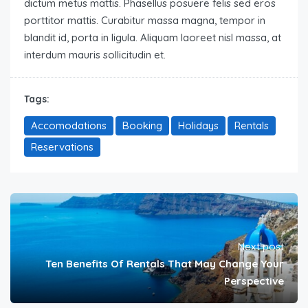
dictum metus mattis. Phasellus posuere felis sed eros
porttitor mattis. Curabitur massa magna, tempor in
blandit id, porta in ligula. Aliquam laoreet nisl massa, at
interdum mauris sollicitudin et.
Tags:
Accomodations
Booking
Holidays
Rentals
Reservations
Next post
Ten Benefits Of Rentals That May Change Your
Perspective