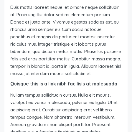
Duis mattis laoreet neque, et ornare neque sollicitudin
at. Proin sagittis dolor sed mi elementum pretium.
Donec et justo ante. Vivamus egestas sodales est, eu
rhoncus urna semper eu. Cum sociis natoque
penatibus et magnis dis parturient montes, nascetur
ridiculus mus. Integer tristique elit lobortis purus
bibendum, quis dictum metus mattis. Phasellus posuere
felis sed eros porttitor mattis. Curabitur massa magna,
tempor in blandit id, porta in ligula. Aliquam laoreet nisl
massa, at interdum mauris sollicitudin et.
Quisque this is a link nibh facilisis at malesuada
Nullam tempus sollicitudin cursus. Nulla elit mauris,
volutpat eu varius malesuada, pulvinar eu ligula. Ut et
adipiscing erat. Curabitur adipiscing erat vel libero
tempus congue. Nam pharetra interdum vestibulum.
Aenean gravida mi non aliquet porttitor. Praesent
dapibus, nisi a faucibus tincidunt, quam dolor