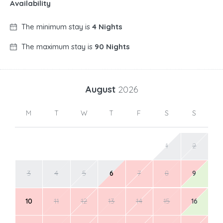
Availability
The minimum stay is
4 Nights
The maximum stay is
90 Nights
August
2026
M
T
W
T
F
S
S
1
2
3
4
5
6
7
8
9
10
11
12
13
14
15
16