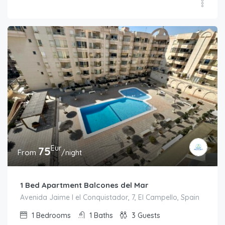
Eur
75
From
/night
1 Bed Apartment Balcones del Mar
Avenida Jaime I el Conquistador, 7, El Campello, Spain
1
Bedrooms
1
Baths
3
Guests