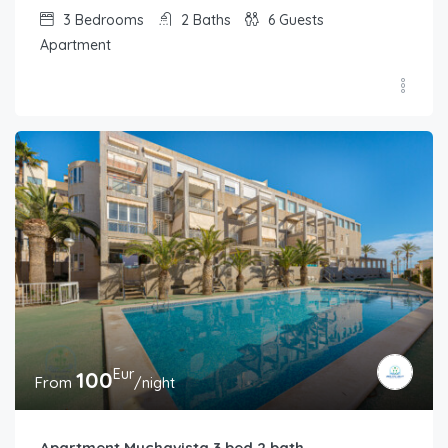
3
Bedrooms
2
Baths
6
Guests
Apartment
Eur
100
From
/night
Apartment Muchavista 3 bed 2 bath