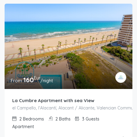
Eur
160
From
/night
La Cumbre Apartment with sea View
el Campello, l'Alacantí, Alacant / Alicante, Valencian Communi
2
Bedrooms
2
Baths
3
Guests
Apartment