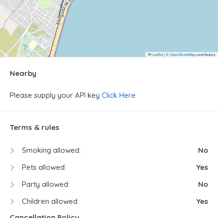
Leaflet
|
©
OpenStreetMap
contributors
Nearby
Please supply your API key
Click Here
Terms & rules
Smoking allowed:
No
Pets allowed:
Yes
Party allowed:
No
Children allowed:
Yes
Cancellation Policy