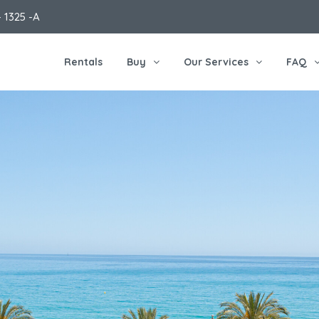
 1325 -A
Rentals
Buy
Our Services
FAQ