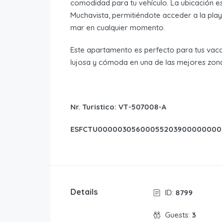
comodidad para tu vehículo. La ubicación es
Muchavista, permitiéndote acceder a la playa
mar en cualquier momento.
Este apartamento es perfecto para tus vac
lujosa y cómoda en una de las mejores zon
Nr. Turistico: VT-507008-A
ESFCTU0000030560005520390000000
Details
ID:
8799
Guests:
3