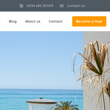
0034 695 351419
Contact us
Blog
About us
Contact
Become a Host