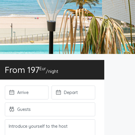
From 197
Eur
/night