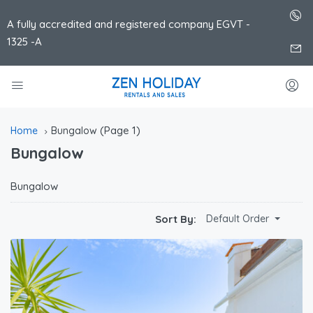
A fully accredited and registered company EGVT -
1325 -A
(Page 1)
Home
Bungalow
Bungalow
Bungalow
Sort By:
Default Order