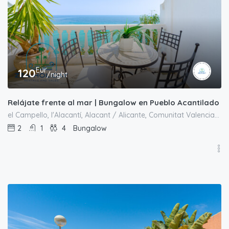
Eur
120
/night
Relájate frente al mar | Bungalow en Pueblo Acantilado
el Campello, l'Alacantí, Alacant / Alicante, Comunitat Valenciana, España
2
1
4
Bungalow