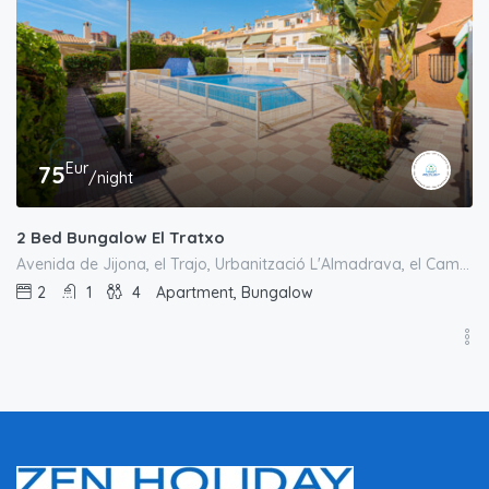
Eur
75
/night
2 Bed Bungalow El Tratxo
Avenida de Jijona, el Trajo, Urbanització L'Almadrava, el Campello, l'Alacantí, Alacant / Alicante, Comunitat Valenciana, 03550, España
2
1
4
Apartment, Bungalow