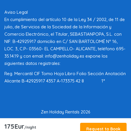
Aviso Legal
En cumplimiento del artículo 10 de la Ley 34 / 2002, de 11 de
julio, de Servicios de la Sociedad de la Información y
Comercio Electrónico, el Titular, SEBASTIANPOPA, S.L. con
NIF: B-42925917 domicilio en C/ SAN BARTOLOMÉ Nº 16,
LOC. 3, C.P- 03560- EL CAMPELLO- ALICANTE, teléfono 695-
35.14.19 y con email: info@zenholiday.es expone los
siguientes datos registrales:
Reg. Mercantil CIF Tomo Hoja Libro Folio Sección Anotación
Alicante B-42925917 4357 A-173375 42 8 1ª
Zen Holiday Rentals 2026
175Eur
/night
Request to Book