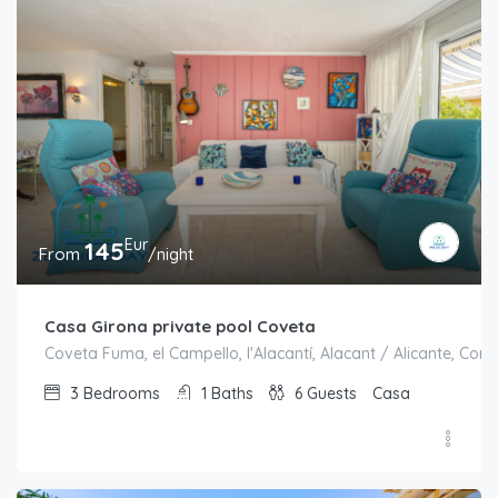
Eur
145
From
/night
Casa Girona private pool Coveta
Coveta Fuma, el Campello, l'Alacantí, Alacant / Alicante, Co
3
Bedrooms
1
Baths
6
Guests
Casa