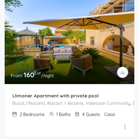
Eur
160
From
/night
Llimoner Apartment with private pool
Busot, l'Alacantí, Alacant / Alicante, Valencian Community, Sp
2
Bedrooms
1
Baths
4
Guests
Casa